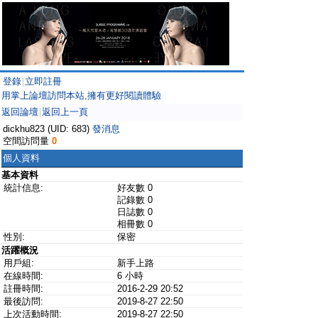
登錄
立即註冊
|
用掌上論壇訪問本站,擁有更好閱讀體驗
返回論壇
返回上一頁
|
dickhu823 (UID: 683)
發消息
空間訪問量
0
個人資料
基本資料
統計信息:
好友數 0
記錄數 0
日誌數 0
相冊數 0
性別:
保密
活躍概況
用戶組:
新手上路
在線時間:
6 小時
註冊時間:
2016-2-29 20:52
最後訪問:
2019-8-27 22:50
上次活動時間:
2019-8-27 22:50