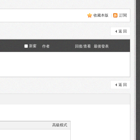
收藏本版
|
訂閱
返 回
新窗
作者
回復/查看
最後發表
返 回
高級模式