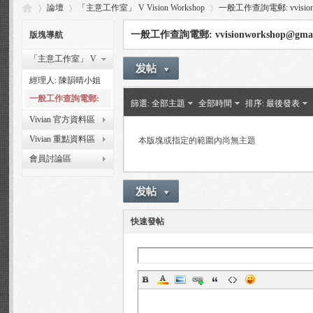
論壇
「主意工作室」 V Vision Workshop
一般工作查詢電郵: vvisionwo
一般工作查詢電郵: vvisionworkshop@gmai
版塊導航
「主意工作室」 V
Vi
»
›
›
Vision Workshop
經理人: 陳韻晴小姐
Ms. Lorraine Chan 微
一般工作查詢電郵:
篩選:
全部主題
全部時間
排序:
最後發表
信帳號: chan-lorraine
vvisionworkshop@g
Vivian 官方資料區
mail.com
Vivian 重點資料區
本版塊或指定的範圍內尚無主題
會員討論區
via
快速發帖