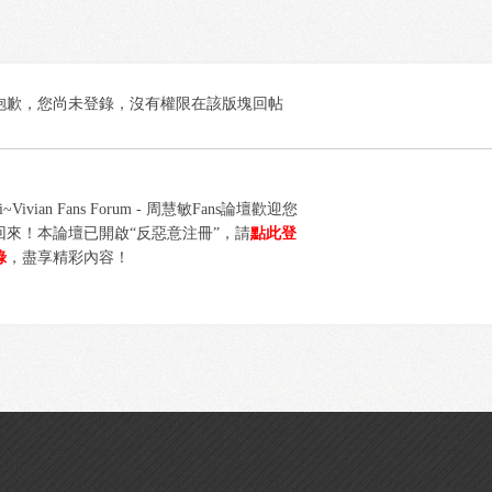
抱歉，您尚未登錄，沒有權限在該版塊回帖
i~Vivian Fans Forum - 周慧敏Fans論壇歡迎您
回來！本論壇已開啟“反惡意注冊”，請
點此登
錄
，盡享精彩內容！