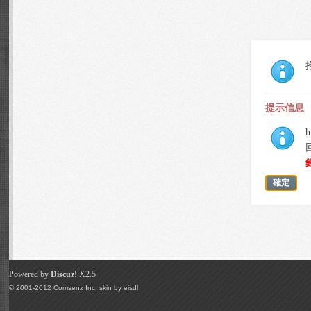
提示信息
h
確定
Powered by
Discuz!
X2.5
© 2001-2012
Comsenz Inc.
skin by
eisdl