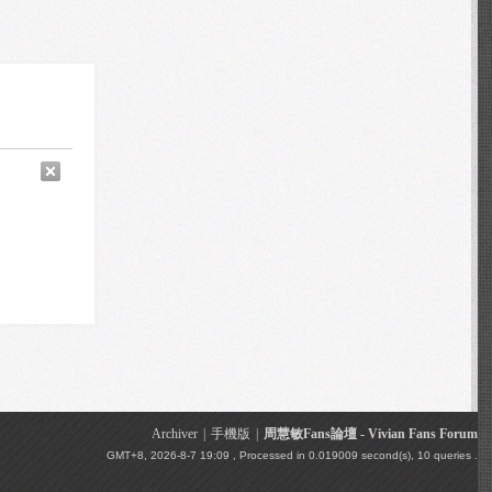
Archiver
|
手機版
|
周慧敏Fans論壇 - Vivian Fans Forum
GMT+8, 2026-8-7 19:09
, Processed in 0.019009 second(s), 10 queries .