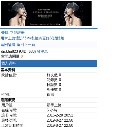
登錄
立即註冊
|
用掌上論壇訪問本站,擁有更好閱讀體驗
返回論壇
返回上一頁
|
dickhu823 (UID: 683)
發消息
空間訪問量
0
個人資料
基本資料
統計信息:
好友數 0
記錄數 0
日誌數 0
相冊數 0
性別:
保密
活躍概況
用戶組:
新手上路
在線時間:
6 小時
註冊時間:
2016-2-29 20:52
最後訪問:
2019-8-27 22:50
上次活動時間:
2019-8-27 22:50