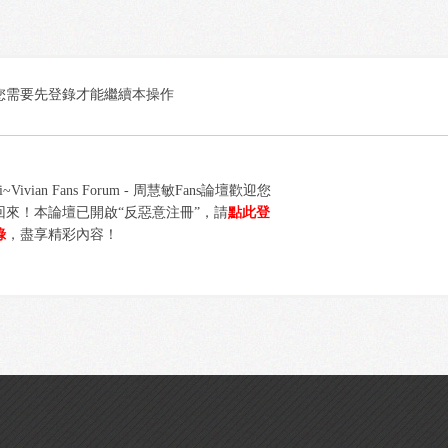
您需要先登錄才能繼續本操作
i~Vivian Fans Forum - 周慧敏Fans論壇歡迎您
回來！本論壇已開啟“反惡意注冊”，請
點此登
錄
，盡享精彩內容！