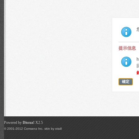
提示信息
h
確定
Powered by
Discuz!
X2.5
© 2001-2012
Comsenz Inc.
skin by
eisdl