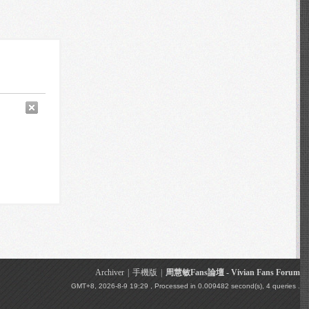
Archiver
|
手機版
|
周慧敏Fans論壇 - Vivian Fans Forum
GMT+8, 2026-8-9 19:29
, Processed in 0.009482 second(s), 4 queries .