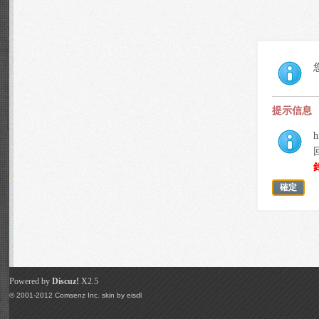
提示信息
h
確定
Powered by
Discuz!
X2.5
© 2001-2012
Comsenz Inc.
skin by
eisdl