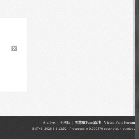
Archiver
|
手機版
|
周慧敏Fans論壇 - Vivian Fans Forum
GMT+8, 2026-8-8 13:52
, Processed in 0.009476 second(s), 4 queries .