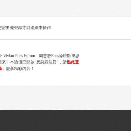
您需要先登錄才能繼續本操作
i~Vivian Fans Forum - 周慧敏Fans論壇歡迎您
回來！本論壇已開啟“反惡意注冊”，請
點此登
錄
，盡享精彩內容！