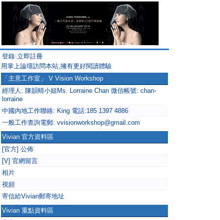
登錄
立即註冊
|
用掌上論壇訪問本站,擁有更好閱讀體驗
「主意工作室」 V Vision Workshop
經理人: 陳韻晴小姐Ms. Lorraine Chan 微信帳號: chan-
lorraine
中國內地工作聯絡: King 電話:185 1397 4886
一般工作查詢電郵: vvisionworkshop@gmail.com
Vivian 官方資料區
[官方] 公佈
[V] 官網留言
相片
視頻
寄信給Vivian郵寄地址
Vivian 重點資料區