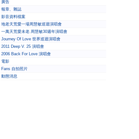
廣告
報章、雜誌
影音資料檔案
地老天荒愛一場周慧敏巡迴演唱會
一萬天荒愛未老.周慧敏30週年演唱會
Journey Of Love 世界巡迴演唱會
2011 Deep V. 25 演唱會
2006 Back For Love 演唱會
電影
Fans 自拍照片
動態消息
會員討論區
新版塊名稱
Fans 感想及對阿V講的說話
Fans 閒聊版及發問區
未能登入/忘記密碼留言區
今日0
會員2250
在線18
|
|
周慧敏Fans論壇 - Vivian Fans Forum
Powered by
Discuz!
X2.5