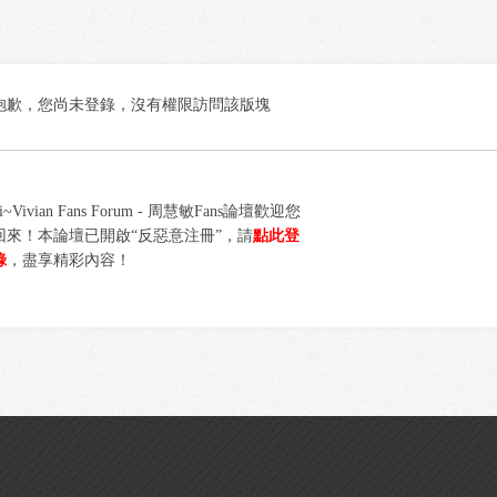
抱歉，您尚未登錄，沒有權限訪問該版塊
i~Vivian Fans Forum - 周慧敏Fans論壇歡迎您
回來！本論壇已開啟“反惡意注冊”，請
點此登
錄
，盡享精彩內容！