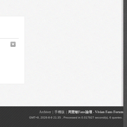
Archiver
|
手機版
|
周慧敏Fans論壇 - Vivian Fans Forum
GMT+8, 2026-8-9 21:35
, Processed in 0.017927 second(s), 6 queries .