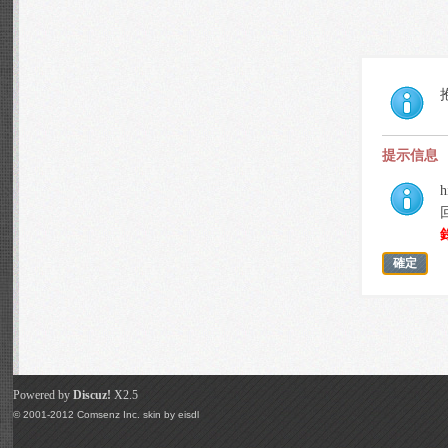
提示信息
h
確定
Powered by
Discuz!
X2.5
© 2001-2012
Comsenz Inc.
skin by
eisdl