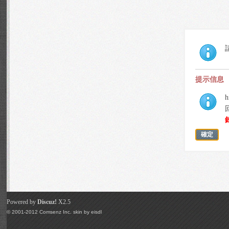
提示信息
h
確定
Powered by
Discuz!
X2.5
© 2001-2012
Comsenz Inc.
skin by
eisdl