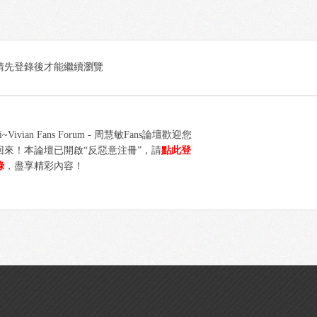
請先登錄後才能繼續瀏覽
i~Vivian Fans Forum - 周慧敏Fans論壇歡迎您
回來！本論壇已開啟“反惡意注冊”，請
點此登
錄
，盡享精彩內容！