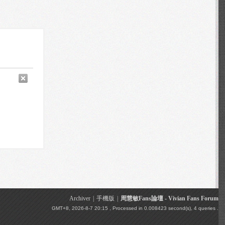
Archiver
|
手機版
|
周慧敏Fans論壇 - Vivian Fans Forum
GMT+8, 2026-8-7 20:15
, Processed in 0.008423 second(s), 4 queries .