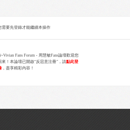
您需要先登錄才能繼續本操作
i~Vivian Fans Forum - 周慧敏Fans論壇歡迎您
回來！本論壇已開啟“反惡意注冊”，請
點此登
錄
，盡享精彩內容！