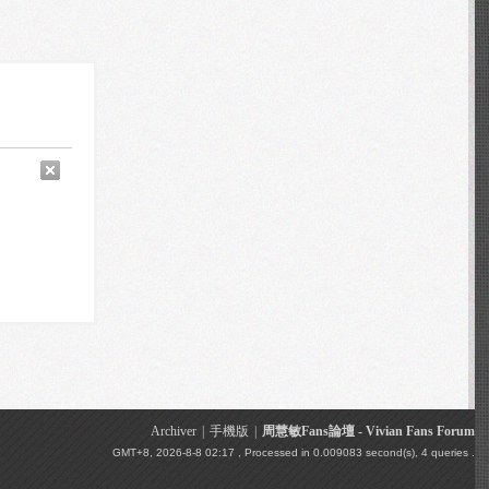
Archiver
|
手機版
|
周慧敏Fans論壇 - Vivian Fans Forum
GMT+8, 2026-8-8 02:17
, Processed in 0.009083 second(s), 4 queries .