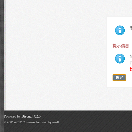
提示信息
h
確定
Powered by
Discuz!
X2.5
© 2001-2012
Comsenz Inc.
skin by
eisdl