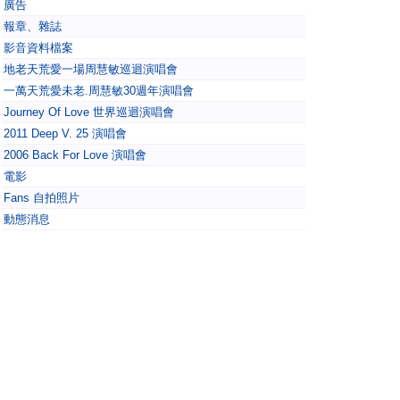
廣告
報章、雜誌
影音資料檔案
地老天荒愛一場周慧敏巡迴演唱會
一萬天荒愛未老.周慧敏30週年演唱會
Journey Of Love 世界巡迴演唱會
2011 Deep V. 25 演唱會
2006 Back For Love 演唱會
電影
Fans 自拍照片
動態消息
會員討論區
新版塊名稱
Fans 感想及對阿V講的說話
Fans 閒聊版及發問區
未能登入/忘記密碼留言區
今日0
會員2250
在線20
|
|
周慧敏Fans論壇 - Vivian Fans Forum
Powered by
Discuz!
X2.5