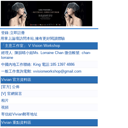
登錄
立即註冊
|
用掌上論壇訪問本站,擁有更好閱讀體驗
「主意工作室」 V Vision Workshop
經理人: 陳韻晴小姐Ms. Lorraine Chan 微信帳號: chan-
lorraine
中國內地工作聯絡: King 電話:185 1397 4886
一般工作查詢電郵: vvisionworkshop@gmail.com
Vivian 官方資料區
[官方] 公佈
[V] 官網留言
相片
視頻
寄信給Vivian郵寄地址
Vivian 重點資料區