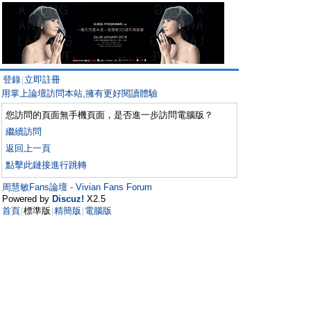
登錄
立即註冊
|
用掌上論壇訪問本站,擁有更好閱讀體驗
您訪問的頁面無手機頁面，是否進一步訪問電腦版？
繼續訪問
返回上一頁
點擊此鏈接進行跳轉
周慧敏Fans論壇 - Vivian Fans Forum
Powered by
Discuz!
X2.5
首頁
標準版
精簡版
電腦版
|
|
|