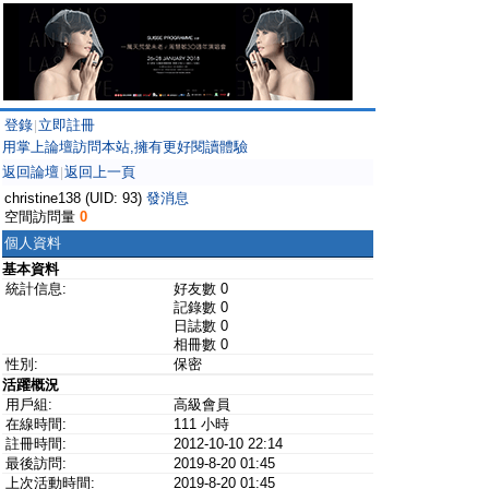
登錄
立即註冊
|
用掌上論壇訪問本站,擁有更好閱讀體驗
返回論壇
返回上一頁
|
christine138 (UID: 93)
發消息
空間訪問量
0
個人資料
基本資料
統計信息:
好友數 0
記錄數 0
日誌數 0
相冊數 0
性別:
保密
活躍概況
用戶組:
高級會員
在線時間:
111 小時
註冊時間:
2012-10-10 22:14
最後訪問:
2019-8-20 01:45
上次活動時間:
2019-8-20 01:45