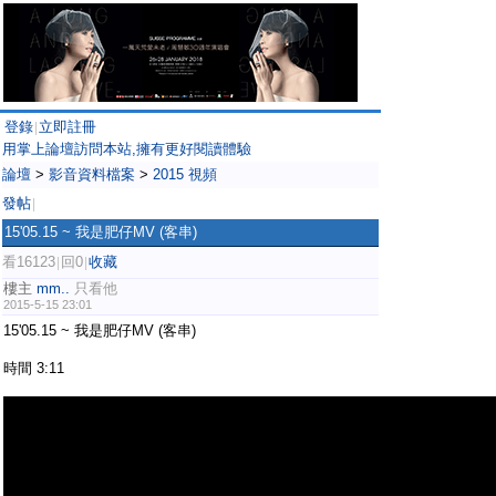
登錄
立即註冊
|
用掌上論壇訪問本站,擁有更好閱讀體驗
論壇
>
影音資料檔案
>
2015 視頻
發帖
|
15'05.15 ~ 我是肥仔MV (客串)
看16123
回0
收藏
|
|
樓主
mm..
只看他
2015-5-15 23:01
15'05.15 ~ 我是肥仔MV (客串)
時間 3:11