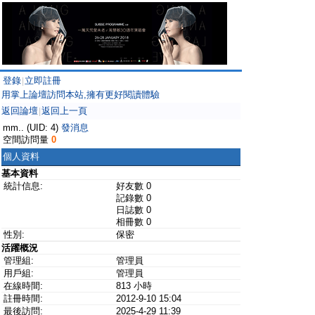
登錄
立即註冊
|
用掌上論壇訪問本站,擁有更好閱讀體驗
返回論壇
返回上一頁
|
mm.. (UID: 4)
發消息
空間訪問量
0
個人資料
基本資料
統計信息:
好友數 0
記錄數 0
日誌數 0
相冊數 0
性別:
保密
活躍概況
管理組:
管理員
用戶組:
管理員
在線時間:
813 小時
註冊時間:
2012-9-10 15:04
最後訪問:
2025-4-29 11:39