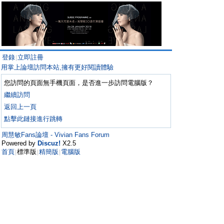
登錄
立即註冊
|
用掌上論壇訪問本站,擁有更好閱讀體驗
您訪問的頁面無手機頁面，是否進一步訪問電腦版？
繼續訪問
返回上一頁
點擊此鏈接進行跳轉
周慧敏Fans論壇 - Vivian Fans Forum
Powered by
Discuz!
X2.5
首頁
標準版
精簡版
電腦版
|
|
|